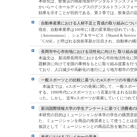
本研究は、飲食店の倒産増加やデジタルトランスフォ
かいらーくホールディングスのデジタルトランスフォ
効果を示すことが目的である。第２章では、飲食店の定義
現在、自動車業界は100年に1度の変革期が訪れている。そ
（Autonomous）、シェア＆サービス（Shared & Ser
「CASE」と呼ばれる技術革新が注目され、自動車の構造
本論文は、新潟県長岡市における中心市街地活性化に
題解決に向けて全国の事例をもとに取り組み提案を行
ており、人口減少や高齢化の進行により地方都市の空洞化
本論文では、eスポーツの発展に関して、一般スポー
する。1990年代にeスポーツという言葉が生まれる以
った。しかし、近年eスポーツが発展していくにつれて日本
本研究の目的はミュージシャンが本学の学生の購買意
た、ミュージシャンを商品の推奨者として使うことは
仮説として「ミュージシャンとの商品広告を魅力に感じる