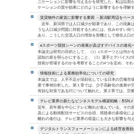
ニケーションに影響を与えるかを研究した。私は以前
ケーションの質や効果にどのように影響するかを理解する
近年、新潟県では人口減少が顕著であり、この現象は
うな人口減少問題に対処するためには、住みやすい街
あり、こうした交流人口の増加を契機として移住人口の拡
本論文は研究の目的として、（1）eスポーツとは何か
認知の差を明らかにすること、（3）選手とデバイスの
技術が登場するのかを考察することの4つを定め、それぞれ
本論文では、人手不足が深刻化している日本の労働市場
業で事例分析した。第１章では、少子高齢化の進展や
有効な対策であるITについて触れた。第２章では、労働市
近年、若年層を中心にテレビ離れが進んでいる。その
及による動画配信サービスの台頭、視聴者の多様化に
離れの進行は、テレビ業界の収益にも大きな影響を与えて