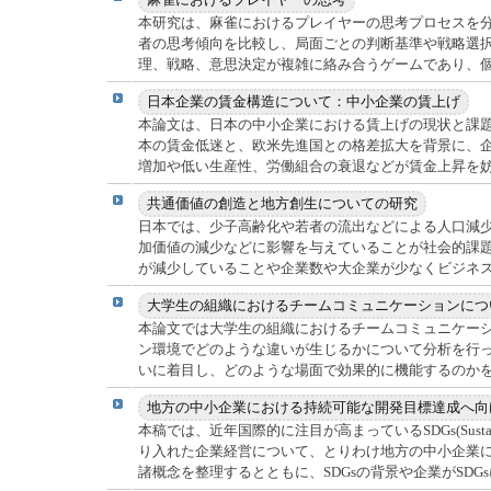
本研究は、麻雀におけるプレイヤーの思考プロセスを
者の思考傾向を比較し、局面ごとの判断基準や戦略選
理、戦略、意思決定が複雑に絡み合うゲームであり、個々
本論文は、日本の中小企業における賃上げの現状と課題
本の賃金低迷と、欧米先進国との格差拡大を背景に、
増加や低い生産性、労働組合の衰退などが賃金上昇を妨げ
日本では、少子高齢化や若者の流出などによる人口減
加価値の減少などに影響を与えていることが社会的課
が減少していることや企業数や大企業が少なくビジネスチ
本論文では大学生の組織におけるチームコミュニケー
ン環境でどのような違いが生じるかについて分析を行
いに着目し、どのような場面で効果的に機能するのかを考
本稿では、近年国際的に注目が高まっているSDGs(Sustainab
り入れた企業経営について、とりわけ地方の中小企業に
諸概念を整理するとともに、SDGsの背景や企業がSDGsに