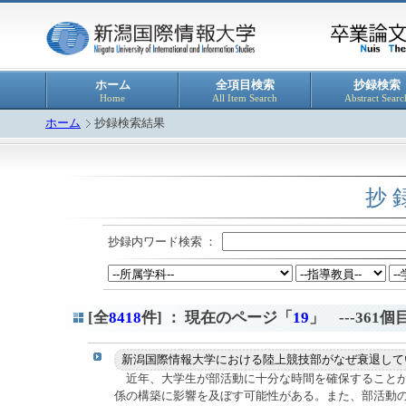
ホーム
全項目検索
抄録検索
Home
All Item Search
Abstract Searc
ホーム
抄録検索結果
抄 
抄録内ワード検索 ：
[全
8418
件] ： 現在のページ「
19
」 ---361
近年、大学生が部活動に十分な時間を確保することが
係の構築に影響を及ぼす可能性がある。また、部活動